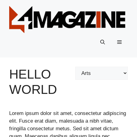
Skip
to
content
Menu
HELLO
Categories
WORLD
Lorem ipsum dolor sit amet, consectetur adipiscing
elit. Fusce erat diam, malesuada a nibh vitae,
fringilla consectetur metus. Sed sit amet dictum
quam. Maecenas dapibus aliquam ligula nec